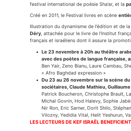
festival international de poésie Sha’ar, et la
pa
Créé en 2011, le Festival livres en scène
entiè
Illustration du dynamisme de l’édition et de la
Déry
, attachée pour le livre de l’Institut fran
français et israéliens dont il assure la promot
Le 23 novembre à 20h au théâtre arabe-
avec des poètes de langue française, 
Ben Yair, Zeno Bianu, Laure Cambau, She
« Afro Baghdad expression »
Du 23 au 26 novembre sur la scène du t
sociétaires, Claude Mathieu, Guillaume
Patrick Boucheron, Christophe Brault, La
Michal Govrin, Hod Halevy, Sophie Jabès,
Nir Ron, Eric Sarner, Dorit Shilo, Stépha
Vilozny, Yedidia Vital, Helit Yeshurun, Va
LES LECTEURS DE KEF ISRAËL BENEFICIENT