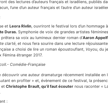
ront des lectures d’auteurs français et israéliens, publiés d
n, l’une d’un auteur français et l’autre d’un auteur israélie
:
se et
Leora Rivlin
, ouvriront le festival lors d’un hommage 
te Duras.
Symphonie de voix de grandes artistes féminines
prêtera sa voix au lumineux dernier roman d’
Aaron Appelf
te clarté
, et nous fera sourire dans une lecture réjouissant
nçaise a choisi de lire un roman époustouflant,
Voyou
, du j
ix Fémina étranger 2017.
oll.- Comédie-Française
de découvrir une auteur dramaturge récemment installée en I
Autant en profiter » et, évènement de ce festival, la présenc
r
et
Christophe Brault, qu’il faut écouter
nous raconter « La
.
ent :