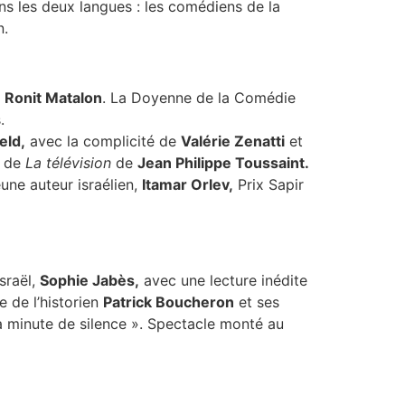
ans les deux langues : les comédiens de la
n.
à
Ronit Matalon
. La Doyenne de la Comédie
.
eld,
avec la complicité de
Valérie Zenatti
et
e de
La télévision
de
Jean Philippe Toussaint.
eune auteur israélien,
Itamar Orlev,
Prix Sapir
sraël,
Sophie Jabès,
avec une lecture inédite
e de l’historien
Patrick Boucheron
et ses
 minute de silence ». Spectacle monté au