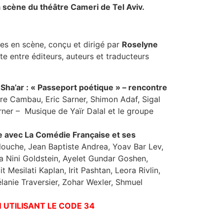
a scène du théâtre Cameri de Tel Aviv.
vres en scène, conçu et dirigé par
Roselyne
aste entre éditeurs, auteurs et traducteurs
 Sha’ar : « Passeport poétique » – rencontre
re Cambau, Eric Sarner, Shimon Adaf, Sigal
rner – Musique de Yaïr Dalal et le groupe
te avec La Comédie Française et ses
llouche, Jean Baptiste Andrea, Yoav Bar Lev,
la Nini Goldstein, Ayelet Gundar Goshen,
Mesilati Kaplan, Irit Pashtan, Leora Rivlin,
Mélanie Traversier, Zohar Wexler, Shmuel
N UTILISANT LE CODE 34