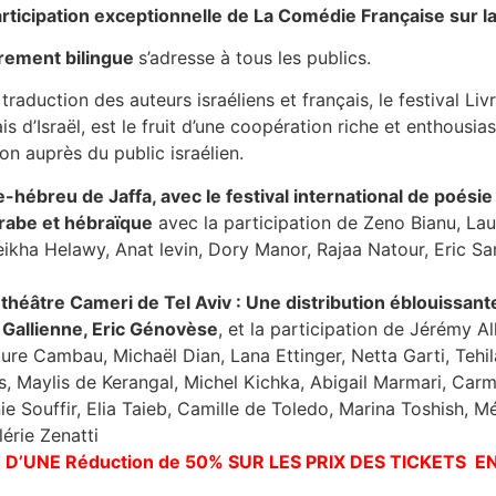
rticipation exceptionnelle de La Comédie Française sur l
rement bilingue
s’adresse à tous les publics.
 traduction des auteurs israéliens et français, le festival Li
çais d’Israël, est le fruit d’une coopération riche et enthousi
ion auprès du public israélien.
hébreu de Jaffa, avec le festival international de poésie
arabe et hébraïque
avec la participation de Zeno Bianu, Lau
ikha Helawy, Anat levin, Dory Manor, Rajaa Natour, Eric Sa
héâtre Cameri de Tel Aviv : Une distribution éblouissan
 Gallienne, Eric Génovèse
, et la participation de Jérémy A
ure Cambau, Michaël Dian, Lana Ettinger, Netta Garti, Tehi
 Maylis de Kerangal, Michel Kichka, Abigail Marmari, Carmit 
nie Souffir, Elia Taieb, Camille de Toledo, Marina Toshish, 
lérie Zenatti
 D’UNE Réduction de 50% SUR LES PRIX DES TICKETS E