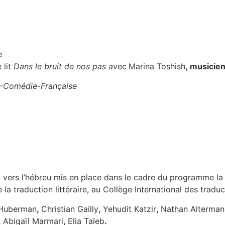
e
 lit
Dans le bruit de nos pas a
vec
Marina Toshish
, musicie
-Comédie-Française
 et vers l’hébreu mis en place dans le cadre du programme l
 la traduction littéraire, au Collège International des traduct
-Huberman
,
Christian Gailly
,
Yehudit Katzir
,
Nathan Alterman
,
Abigaïl Marmari
,
Elia Taïeb
.