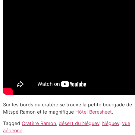
Sur les bords du cratère se trouve la petite bourgade de
Mitspé Ramon et le magnifique
Hôtel Beresheet
.
Tagged
Cratère Ramon
,
désert du Néguev
,
Néguev
,
vue
aérienne