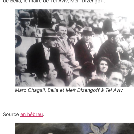
de Bella, le maire de Tel Aviv, Meir Dizengoff.
Marc Chagall, Bella et Meïr Dizengoff à Tel Aviv
Source
en hébreu
.