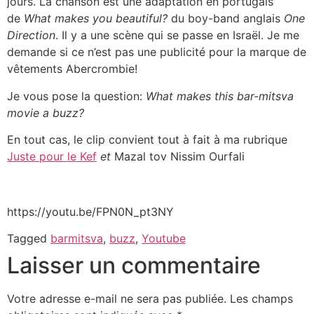
jours. La chanson est une adaptation en portugais
de
What makes you beautiful?
du boy-band anglais
One
Direction
. Il y a une scène qui se passe en Israël. Je me
demande si ce n’est pas une publicité pour la marque de
vêtements Abercrombie!
Je vous pose la question:
What makes this bar-mitsva
movie a buzz?
En tout cas, le clip convient tout à fait à ma rubrique
Juste pour le Kef
et
Mazal tov Nissim Ourfali
https://youtu.be/FPN0N_pt3NY
Tagged
barmitsva
,
buzz
,
Youtube
Laisser un commentaire
Votre adresse e-mail ne sera pas publiée.
Les champs