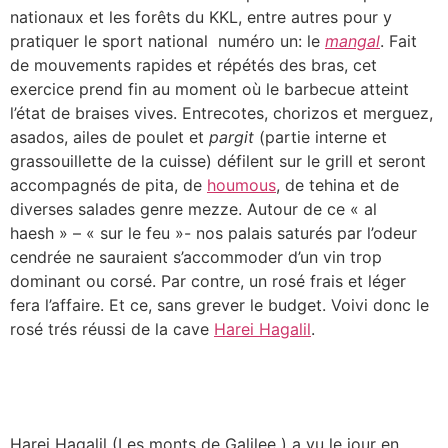
nationaux et les forêts du KKL, entre autres pour y
pratiquer le sport national ‏ numéro un: le
mangal
. Fait
de mouvements rapides et répétés des bras, cet
exercice prend fin au moment où le barbecue atteint
l’état de braises vives. Entrecotes, chorizos et merguez,
asados, ailes de poulet et
pargit
(partie interne et
grassouillette de la cuisse) défilent sur le grill et seront
accompagnés de pita, de
houmous
, de tehina et de
diverses salades genre mezze. Autour de ce « al
haesh » – « sur le feu »- nos palais saturés par l’odeur
cendrée ne sauraient s’accommoder d’un vin trop
dominant ou corsé. Par contre, un rosé frais et léger
fera l’affaire. Et ce, sans grever le budget. ‏Voivi donc le
rosé trés réussi de la cave
Harei Hagalil
Harei Hagalil (Les monts de Galilee ) a vu le jour en