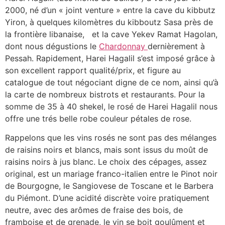
2000, né d’un « joint venture » ‏entre la cave du kibbutz
Yiron, à quelques kilomètres du kibboutz Sasa près de
la frontière libanaise, et la cave Yekev Ramat Hagolan,
dont nous dégustions le
Chardonnay
dernièrement à
Pessah. ‏Rapidement, Harei Hagalil s’est imposé grâce à
son excellent rapport qualité/prix, et figure au
catalogue de tout négociant digne de ce nom, ainsi qu’à
la carte de nombreux bistrots et ‏restaurants. ‏Pour la
somme de 35 à 40 shekel, le rosé de Harei Hagalil nous
offre une trés belle robe couleur pétales de rose.
Rappelons que les vins rosés ne sont pas des mélanges
de raisins noirs et blancs, mais sont issus du moût de
raisins noirs à jus blanc. ‏Le choix des cépages, assez
original, est un mariage franco-italien entre le Pinot noir
de Bourgogne, le Sangiovese de Toscane et le Barbera
du Piémont. ‏D’une acidité discrète voire pratiquement
neutre, avec des arômes de fraise des bois, de
framboise et de grenade, le vin se boit goulûment et