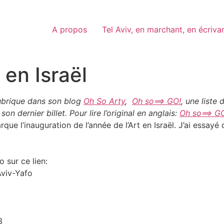
A propos
Tel Aviv, en marchant, en écriva
 en Israël
rubrique dans son blog
Oh So Arty
,
Oh so==> GO!
, une list
 son dernier billet. Pour lire l’original en anglais:
Oh so==> G
ue l’inauguration de l’année de l’Art en Israël. J’ai essa
 sur ce lien:
Aviv-Yafo
3