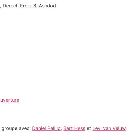
t, Derech Eretz 8, Ashdod
ouverture
e groupe avec:
Daniel Palillo
,
Bart Hess
et
Levi van Veluw
.