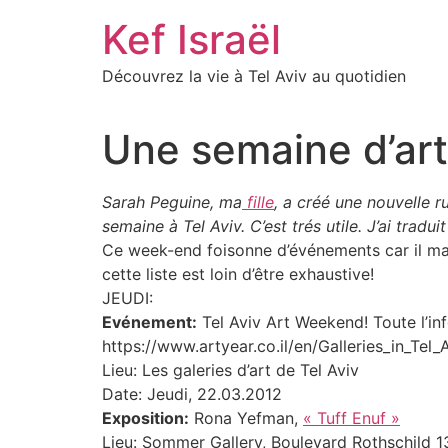
Skip
Kef Israël
to
content
Découvrez la vie à Tel Aviv au quotidien
Une semaine d’art
Sarah Peguine, ma
fille
, a créé une nouvelle 
semaine à Tel Aviv. C’est trés utile. J’ai traduit
Ce week-end foisonne d’événements car il marq
cette liste est loin d’être exhaustive!
JEUDI:
Evénement:
Tel Aviv Art Weekend! Toute l’info
https://www.artyear.co.il/en/Galleries_in_Tel_
Lieu: Les galeries d’art de Tel Aviv
Date: Jeudi, 22.03.2012
Exposition:
Rona Yefman,
« Tuff Enuf »
Lieu: Sommer Gallery, Boulevard Rothschild 1