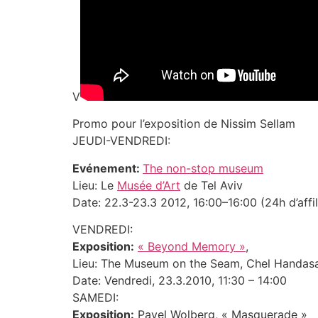
V
Promo pour l’exposition de Nissim Sellam
JEUDI-VENDREDI:
Evénement:
The non-stop museum
Lieu: Le
Musée d’Art
de Tel Aviv
Date: 22.3-23.3 2012, 16:00–16:00 (24h d’affil
VENDREDI:
Exposition:
« Beyond Memory »
,
Lieu: The Museum on the Seam, Chel Handasa
Date: Vendredi, 23.3.2010, 11:30 – 14:00
SAMEDI:
Exposition:
Pavel Wolberg, « Masquerade »