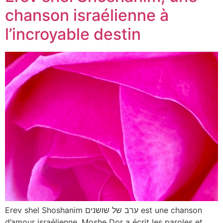
chanson israélienne à
l’incroyable destin
Erev shel Shoshanim ערב של שושנים est une chanson
d’amour israélienne. Moshe Dor a écrit les paroles et